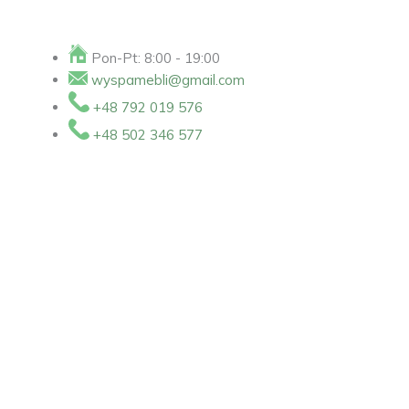
Przejdź
Wyszukiwarka
Wyszukiwarka
ilość
Zakres
do
produktów
produktów
Uchwyt
cen:
treści
UA-
od
Pon-Pt: 8:00 - 19:00
HEXA
10,00 zł
wyspamebli@gmail.com
64-
do
+48 792 019 576
320mm
15,00 zł
+48 502 346 577
Krawędziowy
Złoty