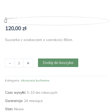
Suszarka z ociekaczem 80cm do szafki
120,00
zł
Suszarka z ociekaczem o szerokości 80cm.
ilość
-
+
Dodaj do koszyka
Suszarka
z
ociekaczem
Kategoria:
Akcesoria kuchenne
80cm
do
Czas wysyłki:
5-10 dni roboczych
szafki
Gwarancja:
24 miesiące
Stan:
Nowe