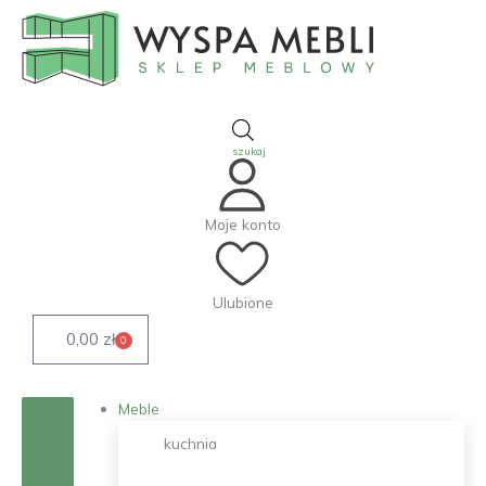
Przejdź
do
treści
Moje konto
Ulubione
0,00
zł
0
Wózek
Meble
kuchnia