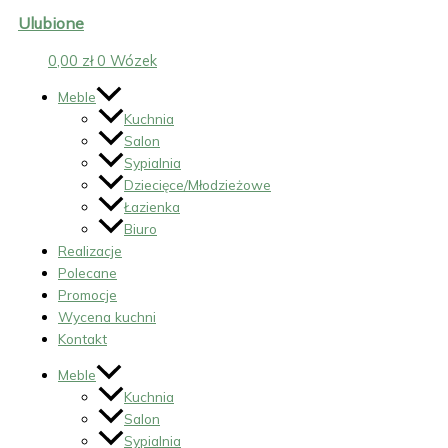
Ulubione
0,00
zł
0
Wózek
Meble
Kuchnia
Salon
Sypialnia
Dziecięce/Młodzieżowe
Łazienka
Biuro
Realizacje
Polecane
Promocje
Wycena kuchni
Kontakt
Meble
Kuchnia
Salon
Sypialnia