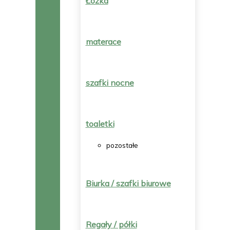
Łóżka
materace
szafki nocne
toaletki
pozostałe
Biurka / szafki biurowe
Regały / półki