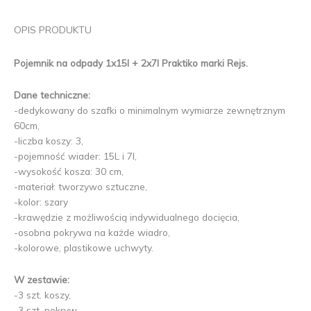
OPIS PRODUKTU
Pojemnik na odpady 1x15l + 2x7l Praktiko marki Rejs.
Dane techniczne:
-dedykowany do szafki o minimalnym wymiarze zewnętrznym
60cm,
-liczba koszy: 3,
-pojemność wiader: 15L i 7l,
-wysokość kosza: 30 cm,
-materiał: tworzywo sztuczne,
-kolor: szary
-krawędzie z możliwością indywidualnego docięcia,
-osobna pokrywa na każde wiadro,
-kolorowe, plastikowe uchwyty.
W zestawie:
-3 szt. koszy,
-3 szt. pokryw,