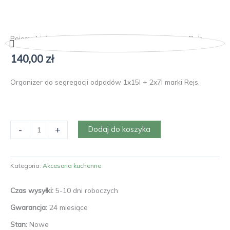
Pojemniki do segregacji odpadów praktiko 60 potrójny Rejs
140,00
zł
Organizer do segregacji odpadów 1x15l + 2x7l marki Rejs.
ilość
-
+
Dodaj do koszyka
Pojemniki
do
segregacji
Kategoria:
Akcesoria kuchenne
odpadów
praktiko
Czas wysyłki:
5-10 dni roboczych
60
potrójny
Gwarancja:
24 miesiące
Rejs
Stan:
Nowe