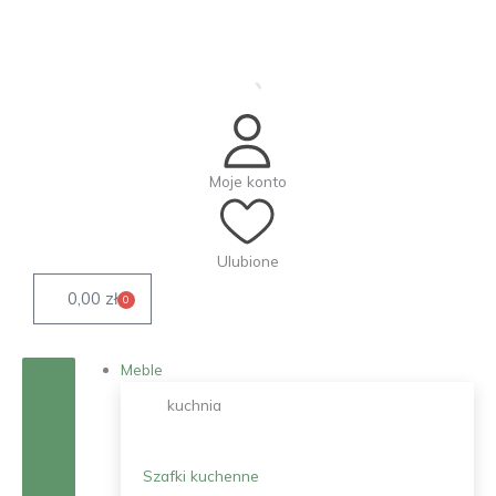
Przejdź
do
treści
Moje konto
Ulubione
0,00
zł
0
Wózek
Meble
kuchnia
Szafki kuchenne