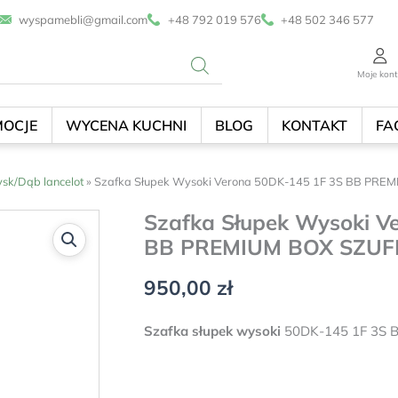
wyspamebli@gmail.com
+48 792 019 576
+48 502 346 577
Moje kon
OCJE
WYCENA KUCHNI
BLOG
KONTAKT
FA
ysk/Dąb lancelot
»
Szafka Słupek Wysoki Verona 50DK-145 1F 3S BB PR
Szafka Słupek Wysoki V
BB PREMIUM BOX SZUF
950,00
zł
Szafka s
łupek wysoki
50DK-145 1F 3S BB