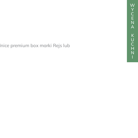
W
Y
C
E
N
A
K
U
C
nice premium box marki Rejs lub
H
N
I