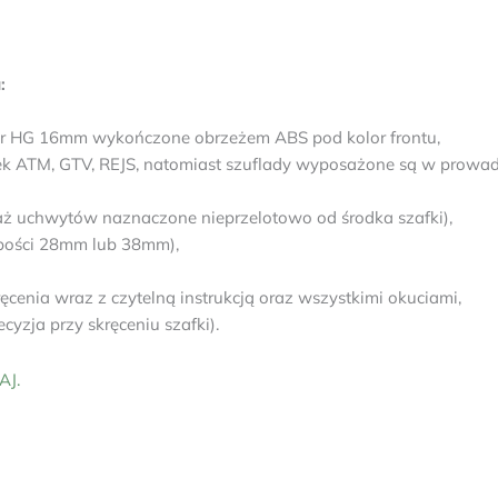
:
pur HG 16mm wykończone obrzeżem ABS pod kolor frontu,
k ATM, GTV, REJS, natomiast szuflady wyposażone są w prowad
ż uchwytów naznaczone nieprzelotowo od środka szafki),
rubości 28mm lub 38mm),
enia wraz z czytelną instrukcją oraz wszystkimi okuciami,
yzja przy skręceniu szafki).
AJ.