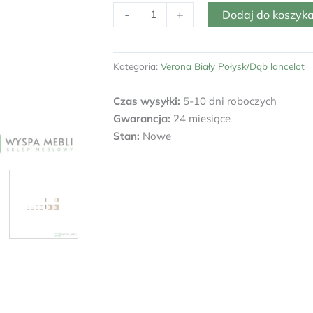
ilość
-
+
Dodaj do koszyk
Szafka
Słupek
Wysoki
Kategoria:
Verona Biały Połysk/Dąb lancelot
Verona
50DK-
Czas wysyłki:
5-10 dni roboczych
145
Gwarancja:
24 miesiące
1F
Stan:
Nowe
3S
BB
PREMIUM
BOX
SZUFLADY