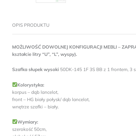
OPIS PRODUKTU
MOŻLIWOŚĆ DOWOLNEJ KONFIGURACJI MEBLI – ZAPR
kształcie litry “U”, “L”, wyspy).
Szafka s
łupek wysoki
50DK-145 1F 3S BB z 1 frontem, 3 
Kolorystyka:
korpus – dąb lancelot,
front – HG biały połysk/ dąb lancelot,
wnętrze szafki – biały.
Wymiary:
szerokość 50cm,