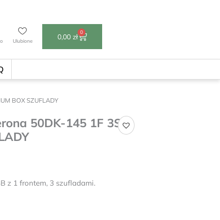
0
Wózek
0,00
zł
to
Ulubione
Q
EMIUM BOX SZUFLADY
erona 50DK-145 1F 3S
LADY
 z 1 frontem, 3 szufladami.