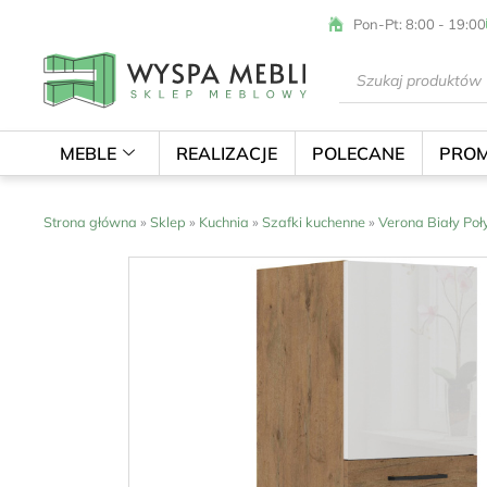
Przejdź
Pon-Pt: 8:00 - 19:00
do
treści
Wyszukiwarka
produktów
MEBLE
REALIZACJE
POLECANE
PROM
Strona główna
»
Sklep
»
Kuchnia
»
Szafki kuchenne
»
Verona Biały Poł