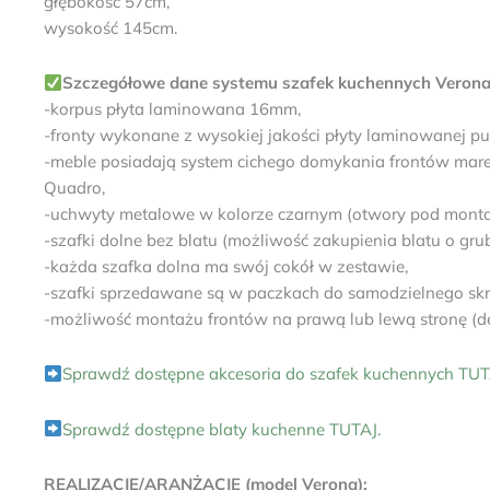
głębokość 57cm,
wysokość 145cm.
Szczegółowe dane systemu szafek kuchennych Verona
-korpus płyta laminowana 16mm,
-fronty wykonane z wysokiej jakości płyty laminowanej 
-meble posiadają system cichego domykania frontów mare
Quadro,
-uchwyty metalowe w kolorze czarnym (otwory pod monta
-szafki dolne bez blatu (możliwość zakupienia blatu o g
-każda szafka dolna ma swój cokół w zestawie,
-szafki sprzedawane są w paczkach do samodzielnego skręc
-możliwość montażu frontów na prawą lub lewą stronę (dec
Sprawdź dostępne akcesoria do szafek kuchennych TUT
Sprawdź dostępne blaty kuchenne TUTAJ.
REALIZACJE/ARANŻACJE (model Verona):