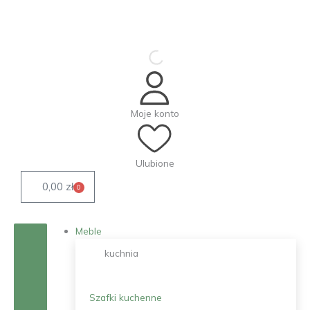
Przejdź
do
treści
Moje konto
Ulubione
0,00
zł
0
Wózek
Meble
kuchnia
Szafki kuchenne