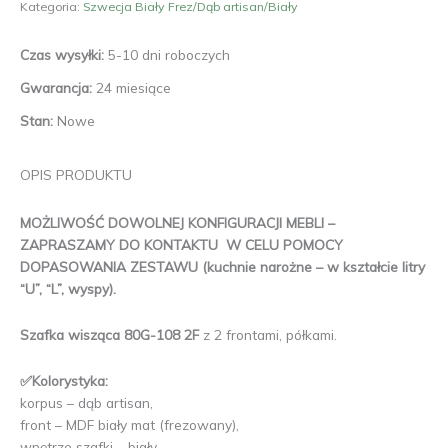
Kategoria:
Szwecja Biały Frez/Dąb artisan/Biały
108
2F
Czas wysyłki:
5-10 dni roboczych
Gwarancja:
24 miesiące
Stan:
Nowe
OPIS PRODUKTU
MOŻLIWOŚĆ DOWOLNEJ KONFIGURACJI MEBLI –
ZAPRASZAMY DO KONTAKTU W CELU POMOCY
DOPASOWANIA ZESTAWU (kuchnie narożne – w kształcie litry
“U”, “L”, wyspy).
Szafka wisząca 80G-108 2F
z 2 frontami, półkami.
✅Kolorystyka:
korpus – dąb artisan,
front – MDF biały mat (frezowany),
wnętrze szafki – biały.