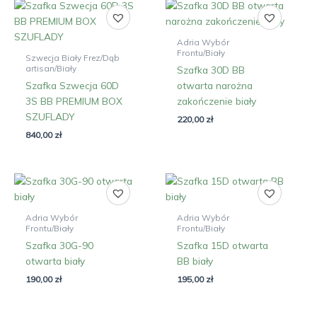
Adria Wybór
Frontu/Biały
Szwecja Biały Frez/Dąb
artisan/Biały
Szafka 30D BB
Szafka Szwecja 60D
otwarta narożna
3S BB PREMIUM BOX
zakończenie biały
SZUFLADY
220,00
zł
840,00
zł
Adria Wybór
Adria Wybór
Frontu/Biały
Frontu/Biały
Szafka 30G-90
Szafka 15D otwarta
otwarta biały
BB biały
190,00
zł
195,00
zł