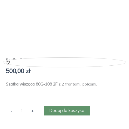
Szafka Szwecja 80G-108 2F
500,00
zł
Szafka wisząca 80G-108 2F
z 2 frontami, półkami.
ilość
-
+
Dodaj do koszyka
Szafka
Szwecja
80G-