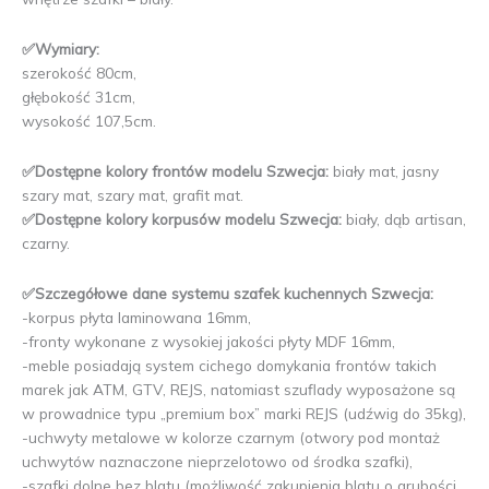
✅Wymiary:
szerokość 80cm,
głębokość 31cm,
wysokość 107,5cm.
✅Dostępne kolory frontów modelu Szwecja:
biały mat, jasny
szary mat, szary mat, grafit mat.
✅Dostępne kolory korpusów modelu Szwecja:
biały, dąb artisan,
czarny.
✅Szczegółowe dane systemu szafek kuchennych Szwecja:
-korpus płyta laminowana 16mm,
-fronty wykonane z wysokiej jakości płyty MDF 16mm,
-meble posiadają system cichego domykania frontów takich
marek jak ATM, GTV, REJS, natomiast szuflady wyposażone są
w prowadnice typu „premium box” marki REJS (udźwig do 35kg),
-uchwyty metalowe w kolorze czarnym (otwory pod montaż
uchwytów naznaczone nieprzelotowo od środka szafki),
-szafki dolne bez blatu (możliwość zakupienia blatu o grubości