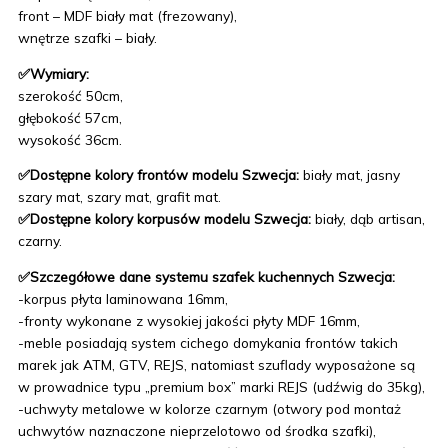
front – MDF biały mat (frezowany),
wnętrze szafki – biały.
✅Wymiary:
szerokość 50cm,
głębokość 57cm,
wysokość 36cm.
✅Dostępne kolory frontów modelu Szwecja:
biały mat, jasny
szary mat, szary mat, grafit mat.
✅Dostępne kolory korpusów modelu Szwecja:
biały, dąb artisan,
czarny.
✅Szczegółowe dane systemu szafek kuchennych Szwecja:
-korpus płyta laminowana 16mm,
-fronty wykonane z wysokiej jakości płyty MDF 16mm,
-meble posiadają system cichego domykania frontów takich
marek jak ATM, GTV, REJS, natomiast szuflady wyposażone są
w prowadnice typu „premium box” marki REJS (udźwig do 35kg),
-uchwyty metalowe w kolorze czarnym (otwory pod montaż
uchwytów naznaczone nieprzelotowo od środka szafki),