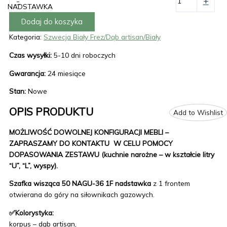
-
+
NADSTAWKA
Dodaj do koszyka
Kategoria:
Szwecja Biały Frez/Dąb artisan/Biały
Czas wysyłki:
5-10 dni roboczych
Gwarancja:
24 miesiące
Stan:
Nowe
OPIS PRODUKTU
Add to Wishlist
MOŻLIWOŚĆ DOWOLNEJ KONFIGURACJI MEBLI –
ZAPRASZAMY DO KONTAKTU W CELU POMOCY
DOPASOWANIA ZESTAWU (kuchnie narożne – w kształcie litry
“U”, “L”, wyspy).
Szafka wisząca 50 NAGU-36 1F nadstawka
z 1 frontem
otwierana do góry na siłownikach gazowych.
✅Kolorystyka:
korpus – dąb artisan,