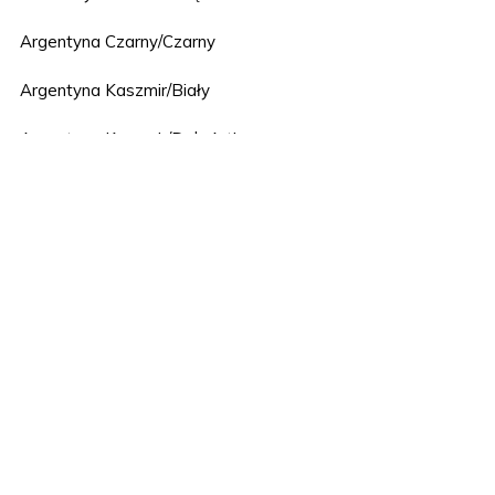
Argentyna Czarny/Czarny
Argentyna Kaszmir/Biały
Argentyna Kaszmir/Dąb Artisan
Argentyna Orzech/Czarny
Ateny biały połysk/Dąb artisan
Ateny cappuccino połysk/Dąb artisan
Berlin Biały/Szary
Capri Dąb Cremona/Antracyt
Capri Dąb Cremona/Czarny
Chicago Dąb Ferrara/Brązowy