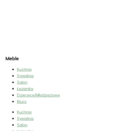
Y
C
E
N
A
K
U
C
H
N
I
Meble
Kuchnia
Sypialnia
Salon
Łazienka
Dziecięce/Młodzieżowe
Biuro
Kuchnia
Sypialnia
Salon