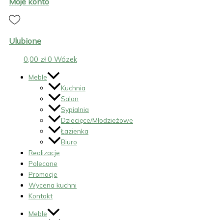
Moje konto
Ulubione
0,00
zł
0
Wózek
Meble
Kuchnia
Salon
Sypialnia
Dziecięce/Młodzieżowe
Łazienka
Biuro
Realizacje
Polecane
Promocje
Wycena kuchni
Kontakt
Meble