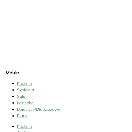
W
Y
C
E
N
A
K
U
C
H
N
I
Meble
Kuchnia
Sypialnia
Salon
Łazienka
Dziecięce/Młodzieżowe
Biuro
Kuchnia