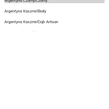
Argentyna Czarny/Czarny
Argentyna Kaszmir/Biały
Argentyna Kaszmir/Dąb Artisan
Argentyna Orzech/Czarny
Ateny biały połysk/Dąb artisan
Ateny cappuccino połysk/Dąb artisan
Berlin Biały/Szary
Capri Dąb Cremona/Antracyt
Capri Dąb Cremona/Czarny
Chicago Dąb Ferrara/Brązowy
Eldorado Biały