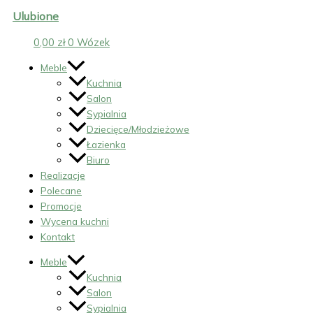
Ulubione
0,00
zł
0
Wózek
Meble
Kuchnia
Salon
Sypialnia
Dziecięce/Młodzieżowe
Łazienka
Biuro
Realizacje
Polecane
Promocje
Wycena kuchni
Kontakt
Meble
Kuchnia
Salon
Sypialnia