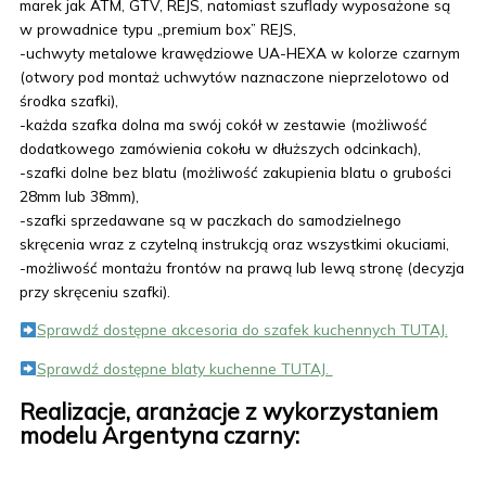
marek jak ATM, GTV, REJS, natomiast szuflady wyposażone są
w prowadnice typu „premium box” REJS,
-uchwyty metalowe krawędziowe UA-HEXA w kolorze czarnym
(otwory pod montaż uchwytów naznaczone nieprzelotowo od
środka szafki),
-każda szafka dolna ma swój cokół w zestawie (możliwość
dodatkowego zamówienia cokołu w dłuższych odcinkach),
-szafki dolne bez blatu (możliwość zakupienia blatu o grubości
28mm lub 38mm),
-szafki sprzedawane są w paczkach do samodzielnego
skręcenia wraz z czytelną instrukcją oraz wszystkimi okuciami,
-możliwość montażu frontów na prawą lub lewą stronę (decyzja
przy skręceniu szafki).
Sprawdź dostępne akcesoria do szafek kuchennych TUTAJ.
Sprawdź dostępne blaty kuchenne TUTAJ.
Realizacje, aranżacje z wykorzystaniem
modelu Argentyna czarny: