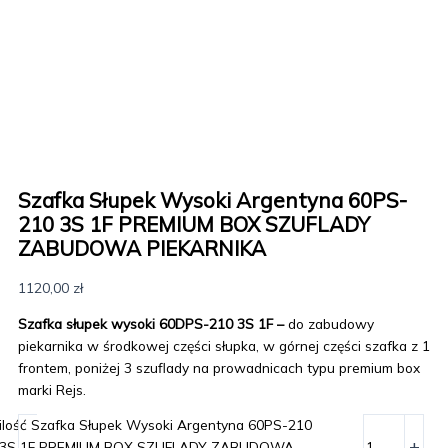
Szafka Słupek Wysoki Argentyna 60PS-
210 3S 1F PREMIUM BOX SZUFLADY
ZABUDOWA PIEKARNIKA
1120,00
zł
Szafka słupek wysoki 60DPS-210 3S 1F –
do zabudowy
piekarnika w środkowej części słupka, w górnej części szafka z 1
frontem, poniżej 3 szuflady na prowadnicach typu premium box
marki Rejs.
ilość Szafka Słupek Wysoki Argentyna 60PS-210
-
+
3S 1F PREMIUM BOX SZUFLADY ZABUDOWA