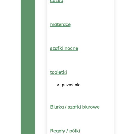
Łóżka
materace
szafki nocne
toaletki
pozostałe
Biurka / szafki biurowe
Regały / półki