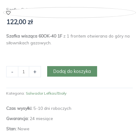
Szafka Salwador 60OK-40 1F
122,00
zł
Szafka wisząca 60OK-40 1F
z 1 frontem otwierana do góry na
siłownikach gazowych.
ilość
-
+
Dodaj do koszyka
Szafka
Salwador
60OK-
Kategoria:
Salwador Lefkas/Biały
40
1F
Czas wysyłki:
5-10 dni roboczych
Gwarancja:
24 miesiące
Stan:
Nowe