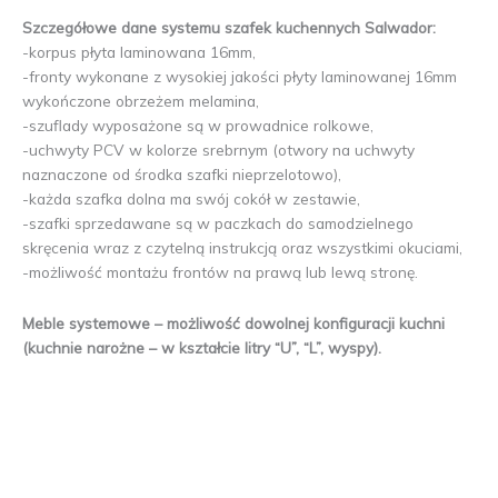
Szczegółowe dane systemu szafek kuchennych Salwador:
-korpus płyta laminowana 16mm,
-fronty wykonane z wysokiej jakości płyty laminowanej 16mm
wykończone obrzeżem melamina,
-szuflady wyposażone są w prowadnice rolkowe,
-uchwyty PCV w kolorze srebrnym (otwory na uchwyty
naznaczone od środka szafki nieprzelotowo),
-każda szafka dolna ma swój cokół w zestawie,
-szafki sprzedawane są w paczkach do samodzielnego
skręcenia wraz z czytelną instrukcją oraz wszystkimi okuciami,
-możliwość montażu frontów na prawą lub lewą stronę.
Meble systemowe – możliwość dowolnej konfiguracji kuchni
(kuchnie narożne – w kształcie litry “U”, “L”, wyspy).