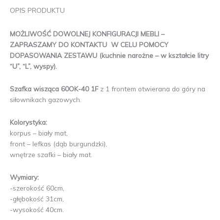
OPIS PRODUKTU
MOŻLIWOŚĆ DOWOLNEJ KONFIGURACJI MEBLI –
ZAPRASZAMY DO KONTAKTU W CELU POMOCY
DOPASOWANIA ZESTAWU (kuchnie narożne – w kształcie litry
“U”, “L”, wyspy).
Szafka wisząca 60OK-40 1F
z 1 frontem otwierana do góry na
siłownikach gazowych.
Kolorystyka:
korpus – biały mat,
front – lefkas (dąb burgundzki),
wnętrze szafki – biały mat.
Wymiary:
-szerokość 60cm,
-głębokość 31cm,
-wysokość 40cm.