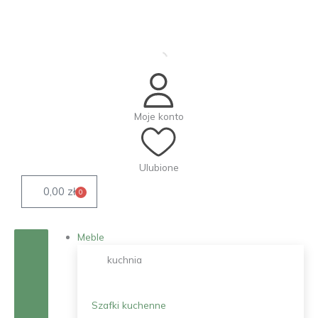
Przejdź
do
treści
Moje konto
Ulubione
0,00
zł
0
Wózek
Meble
kuchnia
Szafki kuchenne