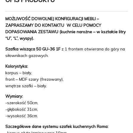
MOŻLIWOŚĆ DOWOLNEJ KONFIGURACJI MEBLI –
ZAPRASZAMY DO KONTAKTU W CELU POMOCY
DOPASOWANIA ZESTAWU (kuchnie narożne – w kształcie litry
“U”, “L”, wyspy).
Szafka wisząca 50 GU-36 1F
z 1 frontem otwierana do góry na
siłownikach gazowych.
Kolorystyka:
korpus – biały,
front – MDF szary (frezowany),
wnętrze szafki – biały.
Wymiary:
-szerokość 50cm,
-głębokość 31cm,
-wysokość 36cm.
Szczegółowe dane systemu szafek kuchennych Roma:
-korpus płyta laminowana 16mm,