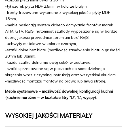
-tył szafek płyta HDF 2,5mm w kolorze białym,
-fronty frezowane wykonane z wysokiej jakości płyty MDF
18mm,
-meble posiadają system cichego domykania frontów marek
ATM, GTV, REJS, natomiast szuflady wyposażone są w bardzo
dobrej jakości prowadnice „premium box” REJS,
-uchwyty metalowe w kolorze czarnym,
-szafki dolne bez blatu (możliwość zamówienia blatu o grubości
28mm lub 38mm),
-każda szafka dolna ma swój cokół w zestawie,
-szafki sprzedawane są w paczkach do samodzielnego
skręcenia wraz z czytelną instrukcją oraz wszystkimi okuciami,
-możliwość montażu frontów na prawą lub lewą stronę.
Meble systemowe – możliwość dowolnej konfiguracji kuchni
(kuchnie narożne – w kształcie litry “U”, “L”, wyspy).
WYSOKIEJ JAKOŚCI MATERIAŁY