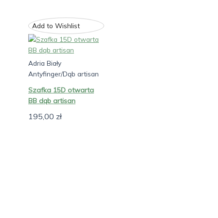
Add to Wishlist
Adria Biały
Antyfinger/Dąb artisan
Szafka 15D otwarta
BB dąb artisan
195,00
zł
W
Y
C
E
N
A