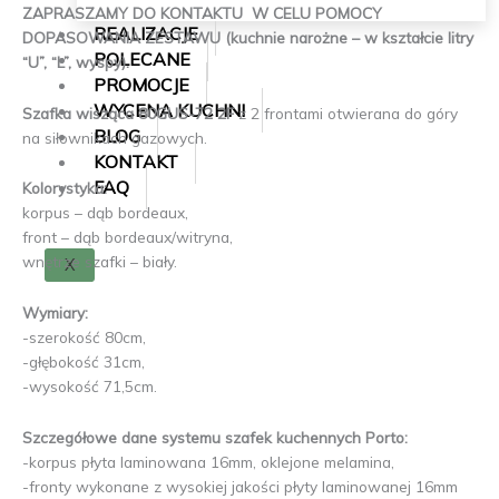
ZAPRASZAMY DO KONTAKTU W CELU POMOCY
REALIZACJE
DOPASOWANIA ZESTAWU (kuchnie narożne – w kształcie litry
POLECANE
“U”, “L”, wyspy).
PROMOCJE
WYCENA KUCHNI
Szafka wisząca 80GUS-72 2F
z 2 frontami otwierana do góry
BLOG
na siłownikach gazowych.
KONTAKT
FAQ
Kolorystyka:
korpus – dąb bordeaux,
front – dąb bordeaux/witryna,
wnętrze szafki – biały.
X
Wymiary:
-szerokość 80cm,
-głębokość 31cm,
-wysokość 71,5cm.
Szczegółowe dane systemu szafek kuchennych Porto:
-korpus płyta laminowana 16mm, oklejone melamina,
-fronty wykonane z wysokiej jakości płyty laminowanej 16mm