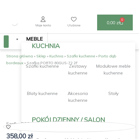
Przejdź
do
treści
0
Wózek
0,00
zł
Moje konto
Ulubione
MEBLE
KUCHNIA
Strona główna
»
Sklep
»
Kuchnia
»
Szafki kuchenne
»
Porto dąb
bordeaux
»
Szafka PORTO 80GUS-72 2F
Szafki kuchenne
Zestawy
Modułowe meble
kuchenne
kuchenne
Blaty kuchenne
Akcesoria
Stoły
kuchenne
POKÓJ DZIENNY / SALON
Szafka PORTO 80GUS-72 2F
358,00
zł