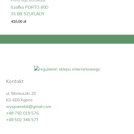
Porto dąb bordeaux
Szafka PORTO 60D
3S BB SZUFLADY
410,00
zł
Kontakt
ul. Moniuszki 20
63-600 Kępno
wyspamebli@gmail.com
+48 792 019 576
+48 502 346 577