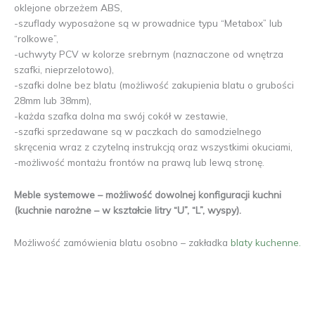
oklejone obrzeżem ABS,
-szuflady wyposażone są w prowadnice typu “Metabox” lub
“rolkowe”,
-uchwyty PCV w kolorze srebrnym (naznaczone od wnętrza
szafki, nieprzelotowo),
-szafki dolne bez blatu (możliwość zakupienia blatu o grubości
28mm lub 38mm),
-każda szafka dolna ma swój cokół w zestawie,
-szafki sprzedawane są w paczkach do samodzielnego
skręcenia wraz z czytelną instrukcją oraz wszystkimi okuciami,
-możliwość montażu frontów na prawą lub lewą stronę.
Meble systemowe – możliwość dowolnej konfiguracji kuchni
(kuchnie narożne – w kształcie litry “U”, “L”, wyspy).
Możliwość zamówienia blatu osobno – zakładka
blaty kuchenne.