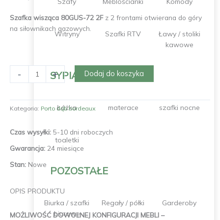
Szafy
Meblościanki
Komody
Szafka wisząca 80GUS-72 2F
z 2 frontami otwierana do góry
na siłownikach gazowych.
Witryny
Szafki RTV
Ławy / stoliki
kawowe
ilość
-
+
Dodaj do koszyka
SYPIALNIA
Szafka
PORTO
80GUS-
Łóżka
materace
szafki nocne
Kategoria:
Porto dąb bordeaux
72
2F
Czas wysyłki:
5-10 dni roboczych
toaletki
Gwarancja:
24 miesiące
Stan:
Nowe
POZOSTAŁE
OPIS PRODUKTU
Biurka / szafki
Regały / półki
Garderoby
biurowe
MOŻLIWOŚĆ DOWOLNEJ KONFIGURACJI MEBLI –