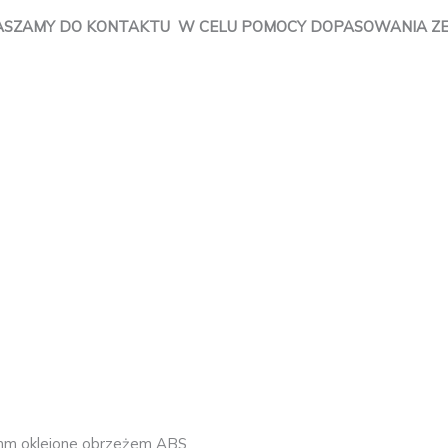
ASZAMY DO KONTAKTU W CELU POMOCY DOPASOWANIA ZESTA
6mm oklejone obrzeżem ABS,