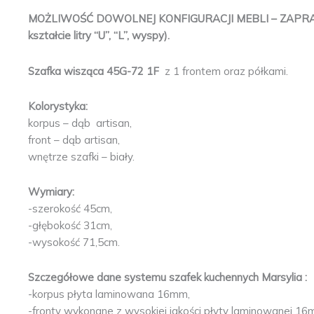
MOŻLIWOŚĆ DOWOLNEJ KONFIGURACJI MEBLI – ZAPR
kształcie litry “U”, “L”, wyspy).
Szafka wisząca 45G-72 1F
z 1 frontem oraz półkami.
Kolorystyka:
korpus – dąb artisan,
front – dąb artisan,
wnętrze szafki – biały.
Wymiary:
-szerokość 45cm,
-głębokość 31cm,
-wysokość 71,5cm.
Szczegółowe dane systemu szafek kuchennych Marsylia :
-korpus płyta laminowana 16mm,
-fronty wykonane z wysokiej jakości płyty laminowanej 1