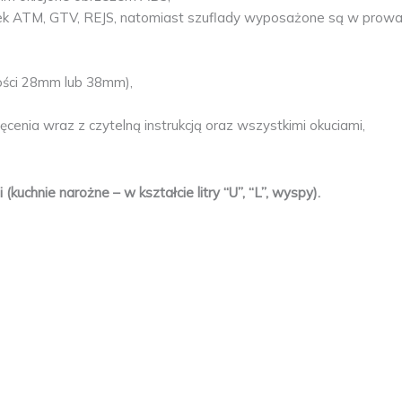
ek ATM, GTV, REJS, natomiast szuflady wyposażone są w prow
bości 28mm lub 38mm),
enia wraz z czytelną instrukcją oraz wszystkimi okuciami,
uchnie narożne – w kształcie litry “U”, “L”, wyspy).