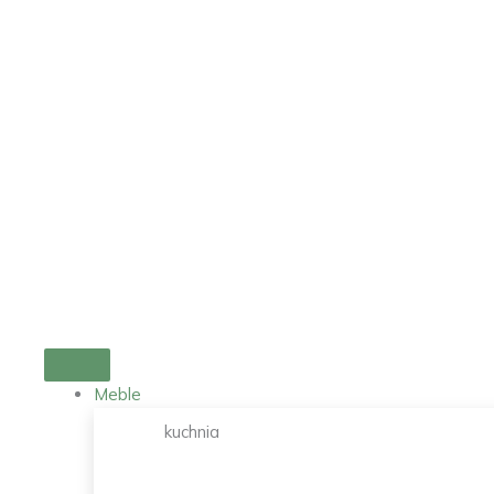
Przejdź
do
treści
Meble
kuchnia