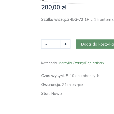
200,00
zł
Szafka wisząca 45G-72 1F
z 1 frontem o
ilość
-
+
Dodaj do koszyka
Szafka
Marsylia
45G-
Kategoria:
Marsylia Czarny/Dąb artisan
72
1F
Czas wysyłki:
5-10 dni roboczych
Gwarancja:
24 miesiące
Stan:
Nowe