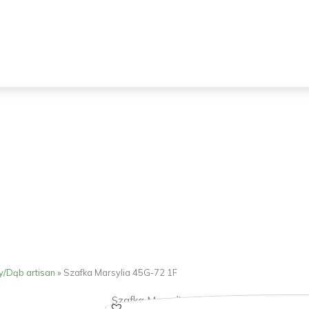
y/Dąb artisan
»
Szafka Marsylia 45G-72 1F
Szafka Marsylia 45G-72 1F