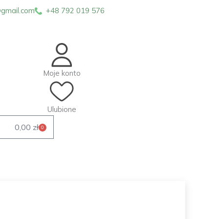
gmail.com
+48 792 019 576
Moje konto
Ulubione
0,00
zł
0
Wózek