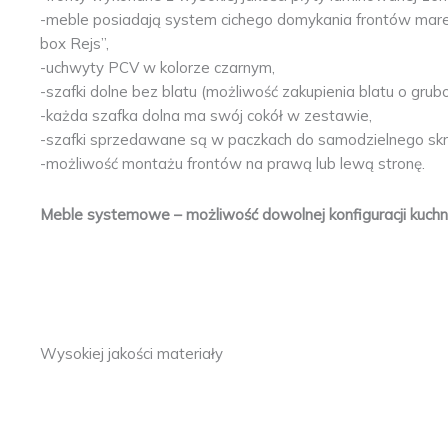
-meble posiadają system cichego domykania frontów mar
box Rejs”,
-uchwyty PCV w kolorze czarnym,
-szafki dolne bez blatu (możliwość zakupienia blatu o gru
-każda szafka dolna ma swój cokół w zestawie,
-szafki sprzedawane są w paczkach do samodzielnego skręc
-możliwość montażu frontów na prawą lub lewą stronę.
Meble systemowe – możliwość dowolnej konfiguracji kuchni (k
Wysokiej jakości materiały