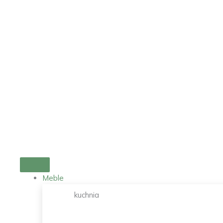
Przejdź
do
treści
Meble
kuchnia