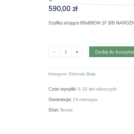
590,00
zł
Szafka stojąca 89x89DN 1F BB NAROŻ
ilość
-
+
Dodaj do koszyka
Szafka
Eldorado
89x89DN
Kategoria:
Eldorado Biały
1F
BB
Czas wysyłki:
5-10 dni roboczych
NAROŻNA
Gwarancja:
24 miesiące
Stan:
Nowe