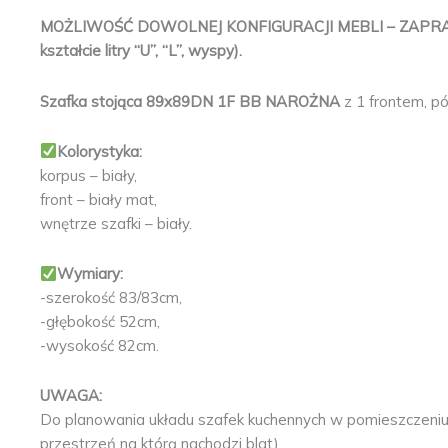
MOŻLIWOŚĆ DOWOLNEJ KONFIGURACJI MEBLI – ZAPR
kształcie litry “U”, “L”, wyspy).
Szafka stojąca 89x89DN 1F BB NAROŻNA
z 1 frontem, pó
Kolorystyka:
korpus – biały,
front – biały mat,
wnętrze szafki – biały.
Wymiary:
-szerokość 83/83cm,
-głębokość 52cm,
-wysokość 82cm.
UWAGA:
Do planowania układu szafek kuchennych w pomieszczeniu
przestrzeń na którą nachodzi blat).