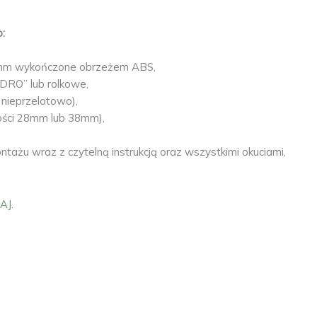
:
 16mm wykończone obrzeżem ABS,
DRO” lub rolkowe,
nieprzelotowo),
bości 28mm lub 38mm),
ażu wraz z czytelną instrukcją oraz wszystkimi okuciami,
AJ.