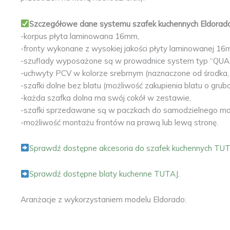
Szczegółowe dane systemu szafek kuchennych Eldorado
-korpus płyta laminowana 16mm,
-fronty wykonane z wysokiej jakości płyty laminowanej
-szuflady wyposażone są w prowadnice system typ “QUA
-uchwyty PCV w kolorze srebrnym (naznaczone od środka, 
-szafki dolne bez blatu (możliwość zakupienia blatu o gru
-każda szafka dolna ma swój cokół w zestawie,
-szafki sprzedawane są w paczkach do samodzielnego mont
-możliwość montażu frontów na prawą lub lewą stronę.
Sprawdź dostępne akcesoria do szafek kuchennych TUT
Sprawdź dostępne blaty kuchenne TUTAJ.
Aranżacje z wykorzystaniem modelu Eldorado: