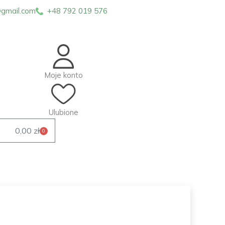
gmail.com
+48 792 019 576
Moje konto
Ulubione
0,00
zł
0
Wózek