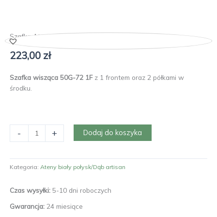
Szafka Ateny 50G-72 1F
223,00
zł
Szafka wisząca 50G-72 1F
z 1 frontem oraz 2 półkami w
środku.
ilość
-
+
Dodaj do koszyka
Szafka
Ateny
50G-
Kategoria:
Ateny biały połysk/Dąb artisan
72
1F
Czas wysyłki:
5-10 dni roboczych
Gwarancja:
24 miesiące