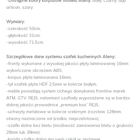
*Dostępne kolory korpusów modelu Ateny:
biały, czarny, dąb
artisan, szary.
Wymiary:
-szerokość 50cm,
-głębokość 31cm,
-wysokość 71,5cm.
Szczegółowe dane systemu szafek kuchennych Ateny:
-fronty wykonane z wysokiej jakości płyty laminowanej 16mm
wykończone obrzeżem ABS,
-korpus płyta laminowana 16mm,
-tył szafek płyta HDF 2,5mm w kolorze białym,
-meble posiadają system cichego domykania frontów marek
ATM, GTV, REJS, natomiast szuflady wyposażone są w bardzo
dobrej jakości prowadnice „premium box” REJS,
-uchwyty metalowe w kolorze srebrnym (rozstaw 128mm,
otwory naznaczone od środka, nieprzelotowo),
-szafki dolne bez blatu (możliwość zamówienia blatu o grubości
28mm lub 38mm),
-każda szafka dolna ma swój cokół w zestawie,