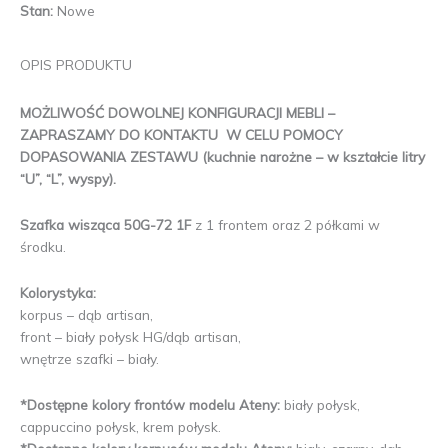
Stan:
Nowe
OPIS PRODUKTU
MOŻLIWOŚĆ DOWOLNEJ KONFIGURACJI MEBLI –
ZAPRASZAMY DO KONTAKTU W CELU POMOCY
DOPASOWANIA ZESTAWU (kuchnie narożne – w kształcie litry
“U”, “L”, wyspy).
Szafka wisząca 50G-72 1F
z 1 frontem oraz 2 półkami w
środku.
Kolorystyka:
korpus – dąb artisan,
front – biały połysk HG/dąb artisan,
wnętrze szafki – biały.
*Dostępne kolory frontów modelu Ateny:
biały połysk,
cappuccino połysk, krem połysk.