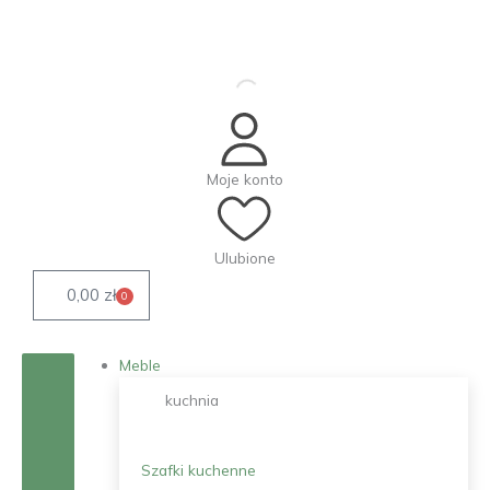
Przejdź
do
treści
Moje konto
Ulubione
0,00
zł
0
Wózek
Meble
kuchnia
Szafki kuchenne