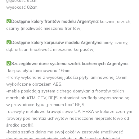
głębokość 52cm,
wysokość 82cm.
Dostępne kolory frontów modelu Argentyna:
kaszmir, orzech,
czarny (możliwość mieszania frontów).
Dostępne kolory korpusów modelu Argentyna:
biały, czarny,
dąb artisan (możliwość mieszania korpusów).
Szczegółowe dane systemu szafek kuchennych Argentyna:
-korpus płyta laminowana 16mm,
-fronty wykonane z wysokiej jakości płyty laminowanej 16mm
wykończone obrzeżem ABS,
-meble posiadają system cichego domykania frontów takich
marek jak ATM, GTV, REJS, natomiast szuflady wyposażone są
w prowadnice typu „premium box” REJS,
-uchwyty metalowe krawędziowe UA-HEXA w kolorze czarnym
(otwory pod montaż uchwytów naznaczone nieprzelotowo od
środka szafki),
-każda szafka dolna ma swój cokół w zestawie (możliwość
dodatkowego zamówienia cokołu w dłuższych odcinkach),