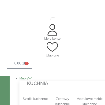
Przejdź
do
treści
Moje konto
Ulubione
0,00
zł
0
Wózek
Meble
KUCHNIA
Szafki kuchenne
Zestawy
Modułowe meble
kuchenne
kuchenne