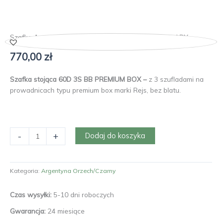
Szafka Argentyna 60D 3S BB PREMIUM BOX SZUFLADY
770,00
zł
Szafka stojąca 60D 3S BB PREMIUM BOX –
z 3 szufladami na
prowadnicach typu premium box marki Rejs, bez blatu.
ilość
-
+
Dodaj do koszyka
Szafka
Argentyna
60D
Kategoria:
Argentyna Orzech/Czarny
3S
BB
Czas wysyłki:
5-10 dni roboczych
PREMIUM
BOX
Gwarancja:
24 miesiące
SZUFLADY