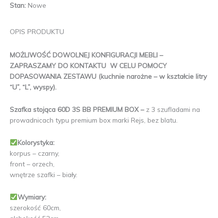
Stan:
Nowe
OPIS PRODUKTU
MOŻLIWOŚĆ DOWOLNEJ KONFIGURACJI MEBLI –
ZAPRASZAMY DO KONTAKTU W CELU POMOCY
DOPASOWANIA ZESTAWU (kuchnie narożne – w kształcie litry
“U”, “L”, wyspy).
Szafka stojąca 60D 3S BB PREMIUM BOX –
z 3 szufladami na
prowadnicach typu premium box marki Rejs, bez blatu.
Kolorystyka:
korpus – czarny,
front – orzech,
wnętrze szafki – biały.
Wymiary:
szerokość 60cm,