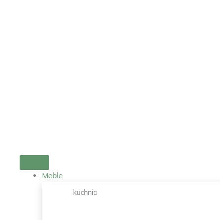
Przejdź
do
treści
Meble
kuchnia