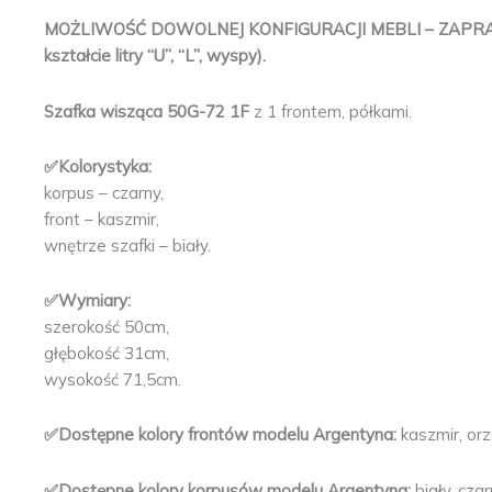
MOŻLIWOŚĆ DOWOLNEJ KONFIGURACJI MEBLI – ZAPR
kształcie litry “U”, “L”, wyspy).
Szafka wisząca 50G-72 1F
z 1 frontem, półkami.
✅Kolorystyka:
korpus – czarny,
front – kaszmir,
wnętrze szafki – biały.
✅Wymiary:
szerokość 50cm,
głębokość 31cm,
wysokość 71,5cm.
✅Dostępne kolory frontów modelu Argentyna:
kaszmir, orz
✅Dostępne kolory korpusów modelu Argentyna:
biały, cza