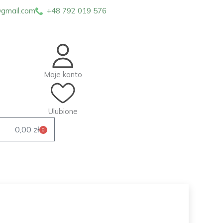
gmail.com
+48 792 019 576
Moje konto
Ulubione
0,00
zł
0
Wózek