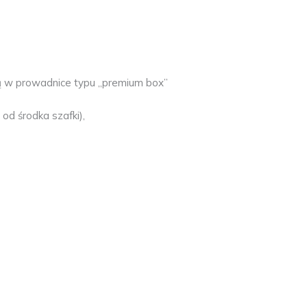
ą w prowadnice typu „premium box”
d środka szafki),