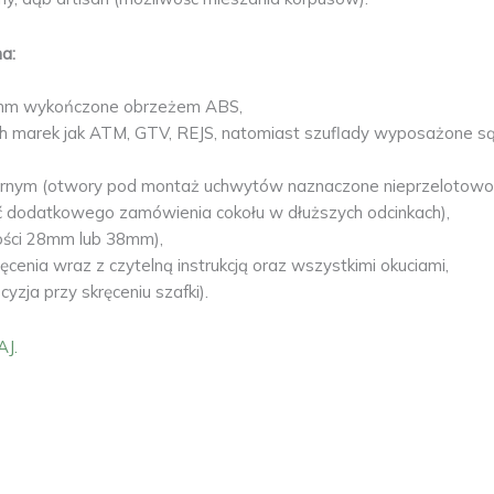
a:
 16mm wykończone obrzeżem ABS,
ch marek jak ATM, GTV, REJS, natomiast szuflady wyposażone s
nym (otwory pod montaż uchwytów naznaczone nieprzelotowo o
ć dodatkowego zamówienia cokołu w dłuższych odcinkach),
bości 28mm lub 38mm),
enia wraz z czytelną instrukcją oraz wszystkimi okuciami,
zja przy skręceniu szafki).
AJ.