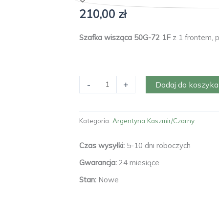
210,00
zł
Szafka wisząca 50G-72 1F
z 1 frontem, 
ilość
-
+
Dodaj do koszyka
Szafka
Argentyna
50G-
Kategoria:
Argentyna Kaszmir/Czarny
72
1F
Czas wysyłki:
5-10 dni roboczych
Gwarancja:
24 miesiące
Stan:
Nowe