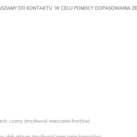
ASZAMY DO KONTAKTU W CELU POMOCY DOPASOWANIA ZESTA
ech, czarny (możliwość mieszania frontów).
rny, dąb artisan (możliwość mieszania korpusów).