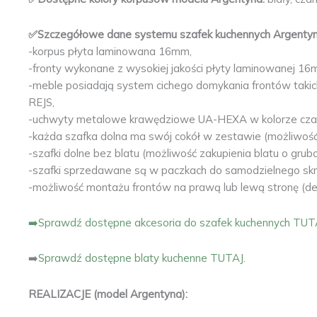
✅Szczegółowe dane systemu szafek kuchennych Argentyn
-korpus płyta laminowana 16mm,
-fronty wykonane z wysokiej jakości płyty laminowanej
-meble posiadają system cichego domykania frontów taki
REJS,
-uchwyty metalowe krawędziowe UA-HEXA w kolorze czar
-każda szafka dolna ma swój cokół w zestawie (możliwoś
-szafki dolne bez blatu (możliwość zakupienia blatu o gru
-szafki sprzedawane są w paczkach do samodzielnego skręc
-możliwość montażu frontów na prawą lub lewą stronę (decy
➡️Sprawdź dostępne akcesoria do szafek kuchennych TUT
➡️
Sprawdź dostępne blaty kuchenne TUTAJ.
REALIZACJE (model Argentyna):