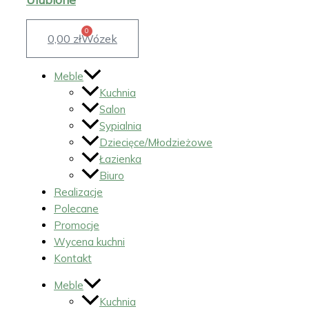
0
0,00
zł
Wózek
Meble
Kuchnia
Salon
Sypialnia
Dziecięce/Młodzieżowe
Łazienka
Biuro
Realizacje
Polecane
Promocje
Wycena kuchni
Kontakt
Meble
Kuchnia