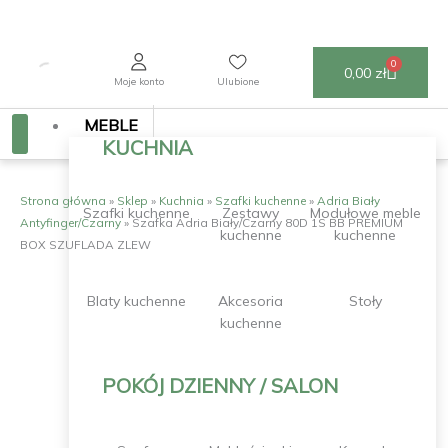
Przejdź
do
treści
0
Wózek
0,00
zł
Moje konto
Ulubione
MEBLE
KUCHNIA
Strona główna
»
Sklep
»
Kuchnia
»
Szafki kuchenne
»
Adria Biały
Szafki kuchenne
Zestawy
Modułowe meble
Antyfinger/Czarny
»
Szafka Adria Biały/Czarny 80D 1S BB PREMIUM
kuchenne
kuchenne
BOX SZUFLADA ZLEW
Blaty kuchenne
Akcesoria
Stoły
kuchenne
POKÓJ DZIENNY / SALON