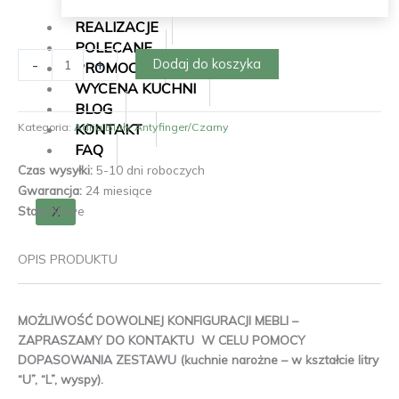
REALIZACJE
POLECANE
ilość
-
+
Dodaj do koszyka
PROMOCJE
Szafka
WYCENA KUCHNI
Adria
BLOG
Biały/Czarny
KONTAKT
Kategoria:
Adria Biały Antyfinger/Czarny
80D
FAQ
1S
Czas wysyłki:
5-10 dni roboczych
BB
Gwarancja:
24 miesiące
PREMIUM
X
Stan:
Nowe
BOX
SZUFLADA
ZLEW
OPIS PRODUKTU
MOŻLIWOŚĆ DOWOLNEJ KONFIGURACJI MEBLI –
ZAPRASZAMY DO KONTAKTU W CELU POMOCY
DOPASOWANIA ZESTAWU (kuchnie narożne – w kształcie litry
“U”, “L”, wyspy).