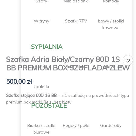
Szafy
Meblościanki
Komody
Witryny
Szafki RTV
Ławy / stoliki
kawowe
SYPIALNIA
Szafka Adria Biały/Czarny 80D 1S
BB PREMIUM BOX SZUFLADA ZLEW
Łóżka
materace
szafki nocne
500,00
zł
toaletki
Szafka stojąca 80D 1S BB
– z 1 szufladą na prowadnicach typu
premium box marki Rejs, bez blatu.
POZOSTAŁE
Biurka / szafki
Regały / półki
Garderoby
biurowe