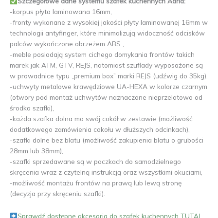
Szczegółowe dane systemu szafek kuchennych Adria:
-korpus płyta laminowana 16mm,
-fronty wykonane z wysokiej jakości płyty laminowanej 16mm w
technologii antyfinger, które minimalizują widoczność odcisków
palców wykończone obrzeżem ABS ,
-meble posiadają system cichego domykania frontów takich
marek jak ATM, GTV, REJS, natomiast szuflady wyposażone są
w prowadnice typu „premium box” marki REJS (udźwig do 35kg).
-uchwyty metalowe krawędziowe UA-HEXA w kolorze czarnym
(otwory pod montaż uchwytów naznaczone nieprzelotowo od
środka szafki),
-każda szafka dolna ma swój cokół w zestawie (możliwość
dodatkowego zamówienia cokołu w dłuższych odcinkach),
-szafki dolne bez blatu (możliwość zakupienia blatu o grubości
28mm lub 38mm),
-szafki sprzedawane są w paczkach do samodzielnego
skręcenia wraz z czytelną instrukcją oraz wszystkimi okuciami,
-możliwość montażu frontów na prawą lub lewą stronę
(decyzja przy skręceniu szafki).
Sprawdź dostępne akcesoria do szafek kuchennych TUTAJ.