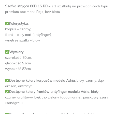
Szafka stojąca 80D 1S BB
– z 1 szufladą na prowadnicach typu
premium box marki Rejs, bez blatu.
Kolorystyka:
korpus – czarny,
front – biały mat (antyfinger),
wnętrze szafki – biały.
Wymiary:
szerokość 80cm,
głębokość 52cm,
wysokość 82cm.
Dostępne kolory korpusów modelu Adria:
biały, czarny, dąb
artisan, antracyt.
Dostępne kolory frontów antyfinger modelu Adria:
biały,
czarny, grafitowy, błękitno zielony (aquamarine), piaskowy szary
(sandgrau).