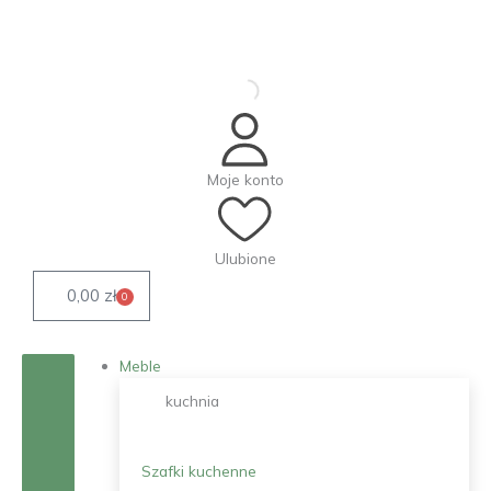
Przejdź
do
treści
Moje konto
Ulubione
0,00
zł
0
Wózek
Meble
kuchnia
Szafki kuchenne