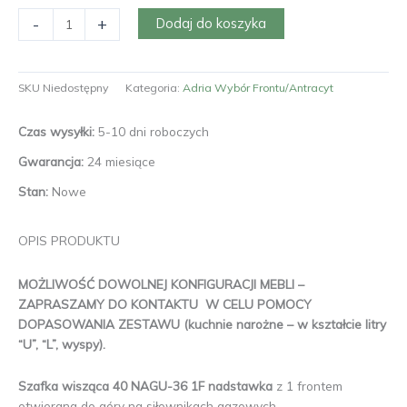
-
+
Dodaj do koszyka
SKU
Niedostępny
Kategoria:
Adria Wybór Frontu/Antracyt
Czas wysyłki:
5-10 dni roboczych
Gwarancja:
24 miesiące
Stan:
Nowe
OPIS PRODUKTU
MOŻLIWOŚĆ DOWOLNEJ KONFIGURACJI MEBLI –
ZAPRASZAMY DO KONTAKTU W CELU POMOCY
DOPASOWANIA ZESTAWU (kuchnie narożne – w kształcie litry
“U”, “L”, wyspy).
Szafka wisząca 40 NAGU-36 1F nadstawka
z 1 frontem
otwierana do góry na siłownikach gazowych.