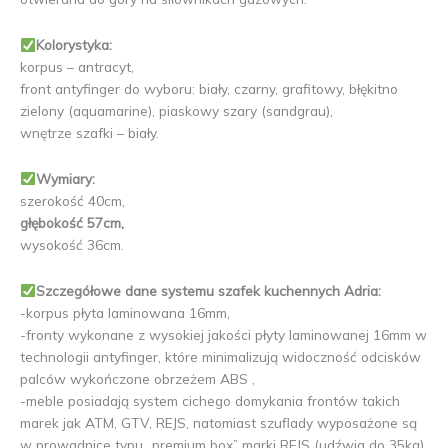
Kolorystyka:
korpus – antracyt,
front antyfinger do wyboru: biały, czarny, grafitowy, błękitno
zielony (aquamarine), piaskowy szary (sandgrau),
wnętrze szafki – biały.
Wymiary:
szerokość 40cm,
głębokość 57cm,
wysokość 36cm.
Szczegółowe dane systemu szafek kuchennych Adria:
-korpus płyta laminowana 16mm,
-fronty wykonane z wysokiej jakości płyty laminowanej 16mm w
technologii antyfinger, które minimalizują widoczność odcisków
palców wykończone obrzeżem ABS ,
-meble posiadają system cichego domykania frontów takich
marek jak ATM, GTV, REJS, natomiast szuflady wyposażone są
w prowadnice typu „premium box” marki REJS (udźwig do 35kg).