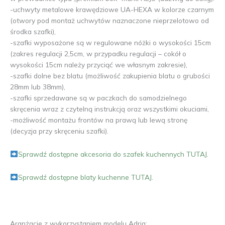
-uchwyty metalowe krawędziowe UA-HEXA w kolorze czarnym
(otwory pod montaż uchwytów naznaczone nieprzelotowo od
środka szafki),
-szafki wyposażone są w regulowane nóżki o wysokości 15cm
(zakres regulacji 2,5cm, w przypadku regulacji – cokół o
wysokości 15cm należy przyciąć we własnym zakresie),
-szafki dolne bez blatu (możliwość zakupienia blatu o grubości
28mm lub 38mm),
-szafki sprzedawane są w paczkach do samodzielnego
skręcenia wraz z czytelną instrukcją oraz wszystkimi okuciami,
-możliwość montażu frontów na prawą lub lewą stronę
(decyzja przy skręceniu szafki).
Sprawdź dostępne akcesoria do szafek kuchennych TUTAJ.
Sprawdź dostępne blaty kuchenne TUTAJ.
Aranżacje z wykorzystaniem modelu Adria: