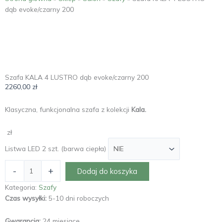
dąb evoke/czarny 200
Szafa KALA 4 LUSTRO dąb evoke/czarny 200
2260,00
zł
Klasyczna, funkcjonalna szafa z kolekcji
Kala.
zł
Listwa LED 2 szt. (barwa ciepła)
-
+
Dodaj do koszyka
Kategoria:
Szafy
Czas wysyłki:
5-10 dni roboczych
Gwarancja:
24 miesiące