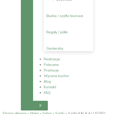
Biurka / szafki biurowe
Regały / półki
Garderoby
Realizacje
Polecane
Promocje
Wycena kuchni
Blog
Kontakt
FAQ
X
Strona główna
»
Sklep
»
Salon
»
Szafy
»
Szafa KALA 4 LUSTRO