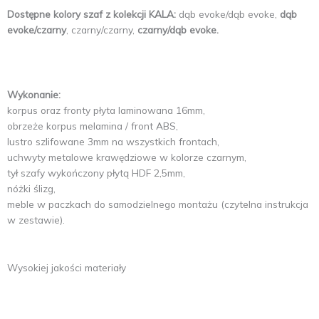
Dostępne kolory szaf z kolekcji KALA:
dąb evoke/dąb evoke,
dąb
evoke/czarny
, czarny/czarny,
czarny/dąb evoke.
Wykonanie:
korpus oraz fronty płyta laminowana 16mm,
obrzeże korpus melamina / front ABS,
lustro szlifowane 3mm na wszystkich frontach,
uchwyty metalowe krawędziowe w kolorze czarnym,
tył szafy wykończony płytą HDF 2,5mm,
nóżki ślizg,
meble w paczkach do samodzielnego montażu (czytelna instrukcja
w zestawie).
Wysokiej jakości materiały