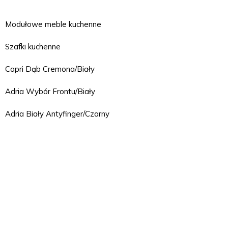
Modułowe meble kuchenne
Szafki kuchenne
Capri Dąb Cremona/Biały
Adria Wybór Frontu/Biały
Adria Biały Antyfinger/Czarny
Adria Biały Antyfinger/Dąb artisan
Adria Wybór Frontu/Antracyt
Adria Wybór Frontu/Dąb Artisan
Argentyna Czarny/Czarny
Argentyna Kaszmir/Biały