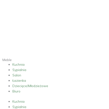
W
Y
C
E
N
A
K
U
C
H
N
I
Meble
Kuchnia
Sypialnia
Salon
Łazienka
Dziecięce/Młodzieżowe
Biuro
Kuchnia
Sypialnia