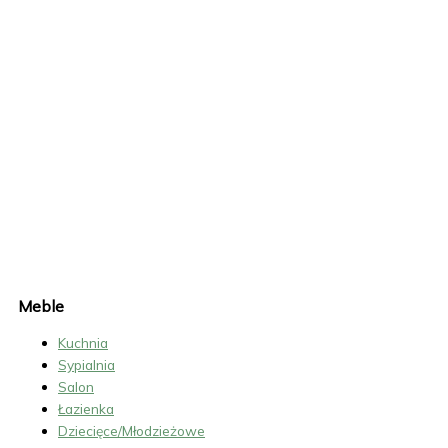
W
Y
C
E
N
A
K
U
C
H
N
I
Meble
Kuchnia
Sypialnia
Salon
Łazienka
Dziecięce/Młodzieżowe