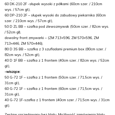
60 DK-210 2F -słupek wysoki z półkami (60cm szer. / 210cm
wys. / 57cm gł.),
60 DP-210 2F – słupek wysoki do zabudowy piekarnika (60cm
szer. / 210cm wys. / 57cm gł.),
50 D ZL BB – szafka pod zlewozmywak (50cm szer. / 82cm wys.
/ 52cm gł),
dowolny front zmywarki – (ZM 713×596, ZM 570×596, ZM
713×446, ZM 570×446),
80 D 3S BB – szafka z 3 szufladami premium box (80cm szer. /
82cm wys. / 52cm gł.),
40 D 1F BB – szafka z 1 frontem (40cm szer. / 82cm wys. / 52cm
gł.),
-wiszące:
50 G-72 1F – szafka z 1 frontem (50cm szer. / 71,5cm wys. /
31cm gł.),
60 G-72 1F – szafka z 1 frontem (60cm szer. / 71,5cm wys. /
31cm gł.),
40 G-72 1F-szafka z 1 frontem (40cm szer. / 71,5cm wys. / 31cm
gł.).
Zestaw sprzedawany bez blatu. Możliwość zamówienia blatu