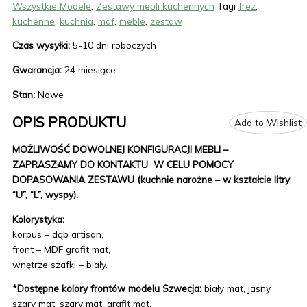
Wszystkie Modele
,
Zestawy mebli kuchennych
Tagi
frez
,
kuchenne
,
kuchnia
,
mdf
,
meble
,
zestaw
Czas wysyłki:
5-10 dni roboczych
Gwarancja:
24 miesiące
Stan:
Nowe
OPIS PRODUKTU
Add to Wishlist
MOŻLIWOŚĆ DOWOLNEJ KONFIGURACJI MEBLI –
ZAPRASZAMY DO KONTAKTU W CELU POMOCY
DOPASOWANIA ZESTAWU (kuchnie narożne – w kształcie litry
“U”, “L”, wyspy).
Kolorystyka:
korpus – dąb artisan,
front – MDF grafit mat,
wnętrze szafki – biały.
*Dostępne kolory frontów modelu Szwecja:
biały mat, jasny
szary mat, szary mat, grafit mat,