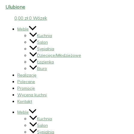
Ulubione
0,00
zł
0
Wózek
Meble
Kuchnia
Salon
Sypialnia
Dziecięce/Młodzieżowe
Łazienka
Biuro
Realizacje
Polecane
Promocje
Wycena kuchni
Kontakt
Meble
Kuchnia
Salon
Sypialnia