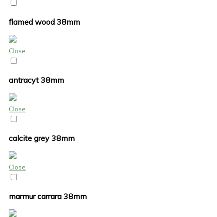
flamed wood 38mm
Close
antracyt 38mm
Close
calcite grey 38mm
Close
marmur carrara 38mm