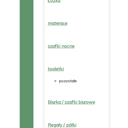
Łóżka
materace
szafki nocne
toaletki
pozostałe
Biurka / szafki biurowe
Regały / półki