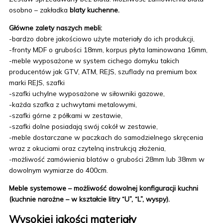
osobno – zakładka
blaty kuchenne.
Główne zalety naszych mebli:
-bardzo dobre jakościowo użyte materiały do ich produkcji,
-fronty MDF o grubości 18mm, korpus płyta laminowana 16mm,
-meble wyposażone w system cichego domyku takich
producentów jak GTV, ATM, REJS, szuflady na premium box
marki REJS, szafki
-szafki uchylne wyposażone w siłowniki gazowe,
-każda szafka z uchwytami metalowymi,
-szafki górne z półkami w zestawie,
-szafki dolne posiadają swój cokół w zestawie,
-meble dostarczane w paczkach do samodzielnego skręcenia
wraz z okuciami oraz czytelną instrukcją złożenia,
-możliwość zamówienia blatów o grubości 28mm lub 38mm w
dowolnym wymiarze do 400cm.
Meble systemowe – możliwość dowolnej konfiguracji kuchni
(kuchnie narożne – w kształcie litry “U”, “L”, wyspy).
Wysokiej jakości materiały