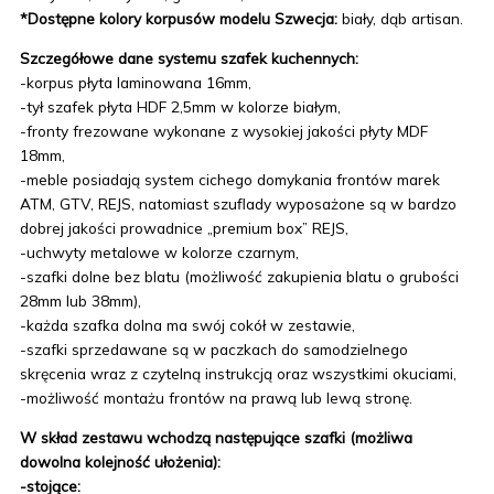
*Dostępne kolory korpusów modelu Szwecja:
biały, dąb artisan.
Szczegółowe dane systemu szafek kuchennych:
-korpus płyta laminowana 16mm,
-tył szafek płyta HDF 2,5mm w kolorze białym,
-fronty frezowane wykonane z wysokiej jakości płyty MDF
18mm,
-meble posiadają system cichego domykania frontów marek
ATM, GTV, REJS, natomiast szuflady wyposażone są w bardzo
dobrej jakości prowadnice „premium box” REJS,
-uchwyty metalowe w kolorze czarnym,
-szafki dolne bez blatu (możliwość zakupienia blatu o grubości
28mm lub 38mm),
-każda szafka dolna ma swój cokół w zestawie,
-szafki sprzedawane są w paczkach do samodzielnego
skręcenia wraz z czytelną instrukcją oraz wszystkimi okuciami,
-możliwość montażu frontów na prawą lub lewą stronę.
W skład zestawu wchodzą następujące szafki (możliwa
dowolna kolejność ułożenia):
-stojące: