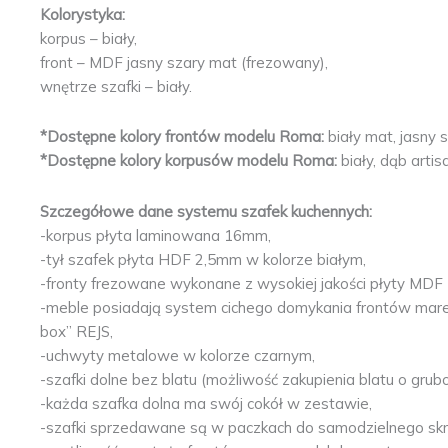
Kolorystyka:
korpus – biały,
front – MDF jasny szary mat (frezowany),
wnętrze szafki – biały.
*Dostępne kolory frontów modelu Roma:
biały mat, jasny 
*Dostępne kolory korpusów modelu Roma:
biały, dąb artis
Szczegółowe dane systemu szafek kuchennych:
-korpus płyta laminowana 16mm,
-tył szafek płyta HDF 2,5mm w kolorze białym,
-fronty frezowane wykonane z wysokiej jakości płyty MD
-meble posiadają system cichego domykania frontów mare
box” REJS,
-uchwyty metalowe w kolorze czarnym,
-szafki dolne bez blatu (możliwość zakupienia blatu o gru
-każda szafka dolna ma swój cokół w zestawie,
-szafki sprzedawane są w paczkach do samodzielnego skręc