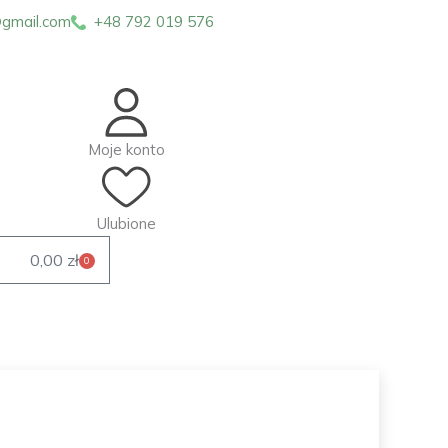
gmail.com
+48 792 019 576
Moje konto
Ulubione
0,00
zł
0
Wózek