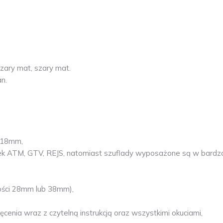
szary mat, szary mat.
an.
F 18mm,
k ATM, GTV, REJS, natomiast szuflady wyposażone są w bardzo
bości 28mm lub 38mm),
enia wraz z czytelną instrukcją oraz wszystkimi okuciami,