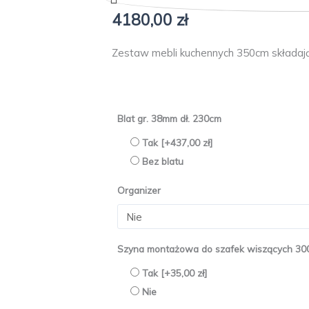
4180,00
zł
Zestaw mebli kuchennych 350cm składając
ilość
Blat gr. 38mm dł. 230cm
Meble
Tak
[+437,00 zł]
kuchenne
Bez blatu
Roma
350cm
Organizer
jasny
szary/biały
Szyna montażowa do szafek wiszących 3
Tak
[+35,00 zł]
Nie