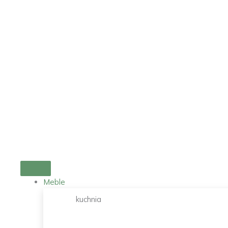
Przejdź
do
treści
Meble
kuchnia