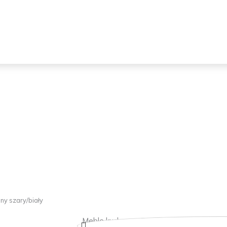
y szary/biały
Meble kuchenne Roma 350cm jasny szary