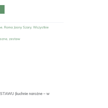
ne
,
Roma Jasny Szary
,
Wszystkie
rozna
,
zestaw
WU (kuchnie narożne – w