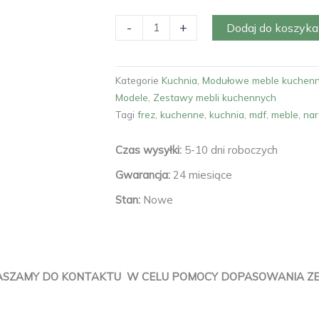
-
+
Dodaj do koszyka
Kategorie
Kuchnia
,
Modułowe meble kuchen
Modele
,
Zestawy mebli kuchennych
Tagi
frez
,
kuchenne
,
kuchnia
,
mdf
,
meble
,
na
Czas wysyłki:
5-10 dni roboczych
Gwarancja:
24 miesiące
Stan:
Nowe
ASZAMY DO KONTAKTU W CELU POMOCY DOPASOWANIA ZESTA