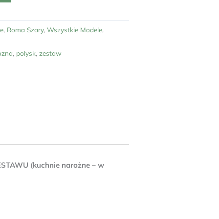
e
,
Roma Szary
,
Wszystkie Modele
,
ozna
,
polysk
,
zestaw
AWU (kuchnie narożne – w