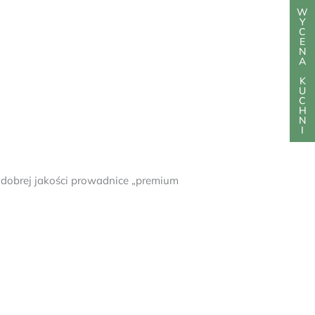
W
Y
C
E
N
A
K
U
C
H
N
I
dobrej jakości prowadnice „premium