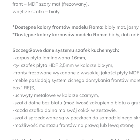
front – MDF szary mat (frezowany),
wnętrze szafki – biały.
*Dostępne kolory frontów modelu Roma:
biały mat, jasny
*Dostępne kolory korpusów modelu Roma:
biały, dąb arti
Szczegółowe dane systemu szafek kuchennych:
-korpus płyta laminowana 16mm,
-tył szafek płyta HDF 2,5mm w kolorze białym,
-fronty frezowane wykonane z wysokiej jakości płyty MD
-meble posiadają system cichego domykania frontów mare
box” REJS,
-uchwyty metalowe w kolorze czarnym,
-szafki dolne bez blatu (możliwość zakupienia blatu o g
-każda szafka dolna ma swój cokół w zestawie,
-szafki sprzedawane są w paczkach do samodzielnego skręc
-możliwość montażu frontów na prawą lub lewą stronę.