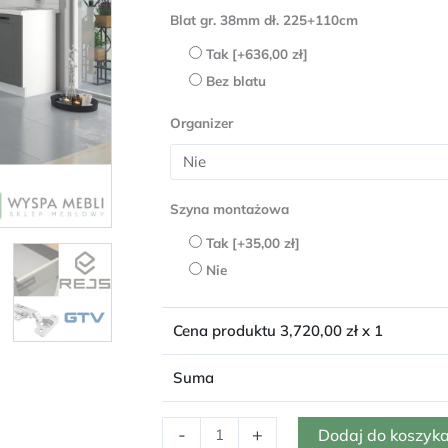
ilość
Blat gr. 38mm dł. 225+110cm
Meble
Tak
[+636,00 zł]
kuchenne
Bez blatu
narożne
Roma
Organizer
285x170cm
szary/biały
Szyna montażowa
Tak
[+35,00 zł]
Nie
Cena produktu
3,720,00
zł x 1
Suma
-
+
Dodaj do koszyk