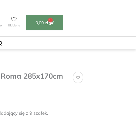
0
Wózek
0,00
zł
to
Ulubione
Q
e Roma 285x170cm
dający się z 9 szafek.