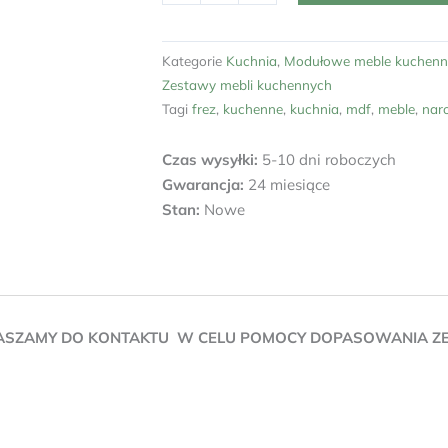
Kategorie
Kuchnia
,
Modułowe meble kuchenn
Zestawy mebli kuchennych
Tagi
frez
,
kuchenne
,
kuchnia
,
mdf
,
meble
,
nar
Czas wysyłki:
5-10 dni roboczych
Gwarancja:
24 miesiące
Stan:
Nowe
ASZAMY DO KONTAKTU W CELU POMOCY DOPASOWANIA ZEST