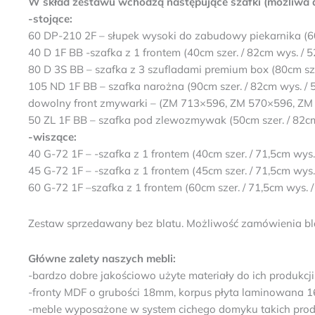
W skład zestawu wchodzą następujące szafki (możliwa d
-stojące:
60 DP-210 2F – słupek wysoki do zabudowy piekarnika (60c
40 D 1F BB -szafka z 1 frontem (40cm szer. / 82cm wys. / 52
80 D 3S BB – szafka z 3 szufladami premium box (80cm szer
105 ND 1F BB – szafka narożna (90cm szer. / 82cm wys. / 5
dowolny front zmywarki – (ZM 713×596, ZM 570×596, ZM
50 ZL 1F BB – szafka pod zlewozmywak (50cm szer. / 82cm 
-wiszące:
40 G-72 1F – -szafka z 1 frontem (40cm szer. / 71,5cm wys. 
45 G-72 1F – -szafka z 1 frontem (45cm szer. / 71,5cm wys. 
60 G-72 1F –szafka z 1 frontem (60cm szer. / 71,5cm wys. / 
Zestaw sprzedawany bez blatu. Możliwość zamówienia bl
Główne zalety naszych mebli:
-bardzo dobre jakościowo użyte materiały do ich produkcji
-fronty MDF o grubości 18mm, korpus płyta laminowana 
-meble wyposażone w system cichego domyku takich produ