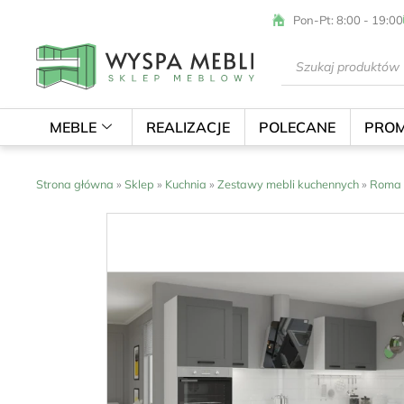
Przejdź
Pon-Pt: 8:00 - 19:00
do
treści
Wyszukiwarka
produktów
MEBLE
REALIZACJE
POLECANE
PROM
Strona główna
»
Sklep
»
Kuchnia
»
Zestawy mebli kuchennych
»
Roma 