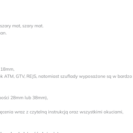
 szary mat, szary mat.
san.
F 18mm,
k ATM, GTV, REJS, natomiast szuflady wyposażone są w bardzo 
rubości 28mm lub 38mm),
enia wraz z czytelną instrukcją oraz wszystkimi okuciami,