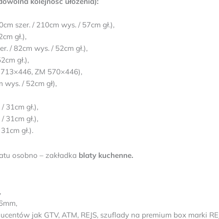
owolna kolejność ułożenia):
m szer. / 210cm wys. / 57cm gł.),
cm gł.),
. / 82cm wys. / 52cm gł.),
2cm gł.),
 713×446, ZM 570×446),
wys. / 52cm gł),
/ 31cm gł.),
/ 31cm gł.),
31cm gł.).
atu osobno – zakładka
blaty kuchenne.
,
16mm,
centów jak GTV, ATM, REJS, szuflady na premium box marki REJ