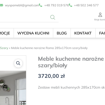
wyspamebli@gmail.com
+48 792 019 576
+48 502 346 577
Moje kon
OCJE
WYCENA KUCHNI
BLOG
KONTAKT
FA
Szary
»
Meble kuchenne narożne Roma 285x170cm szary/biały
Meble kuchenne narożn
szary/biały
3720,00
zł
Zestaw mebli kuchennych 285x170cm skła