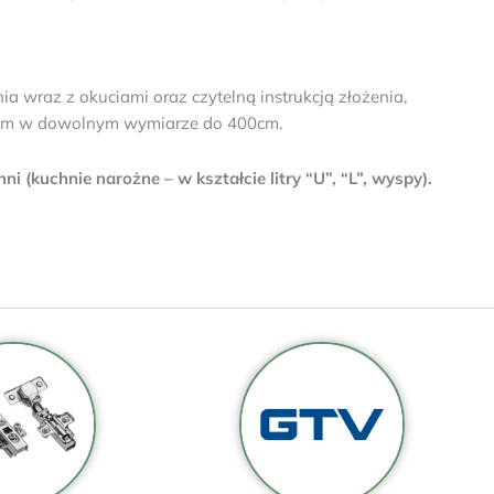
 wraz z okuciami oraz czytelną instrukcją złożenia,
mm w dowolnym wymiarze do 400cm.
 (kuchnie narożne – w kształcie litry “U”, “L”, wyspy).