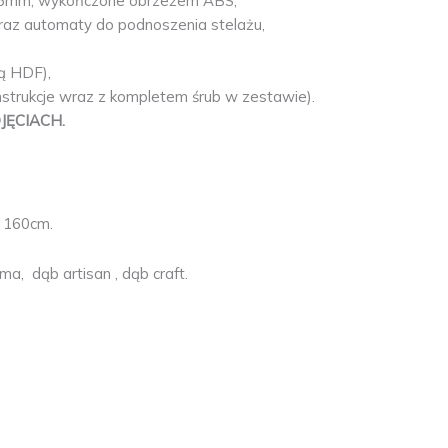
i 16mm, wykończone obrzeżem ABS,
raz automaty do podnoszenia stelażu,
ą HDF),
nstrukcje wraz z kompletem śrub w zestawie).
JĘCIACH.
, 160cm.
ma, dąb artisan , dąb craft.