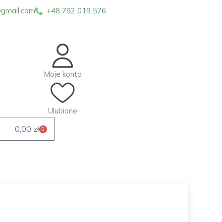
gmail.com
+48 792 019 576
Moje konto
Ulubione
0,00
zł
0
Wózek