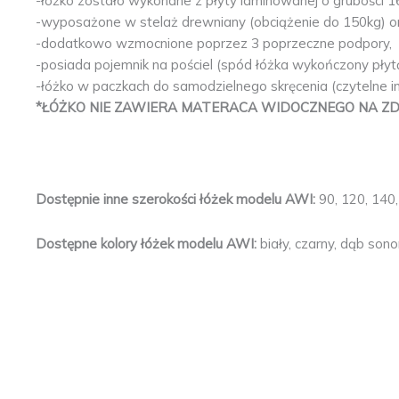
-łóżko zostało wykonane z płyty laminowanej o grubośc
-wyposażone w stelaż drewniany (obciążenie do 150kg) o
-dodatkowo wzmocnione poprzez 3 poprzeczne podpory,
-posiada pojemnik na pościel (spód łóżka wykończony płyt
-łóżko w paczkach do samodzielnego skręcenia (czytelne i
*ŁÓŻKO NIE ZAWIERA MATERACA WIDOCZNEGO NA ZD
Dostępnie inne szerokości łóżek modelu AWI:
90, 120, 140
Dostępne kolory łóżek modelu AWI:
biały, czarny, dąb sono