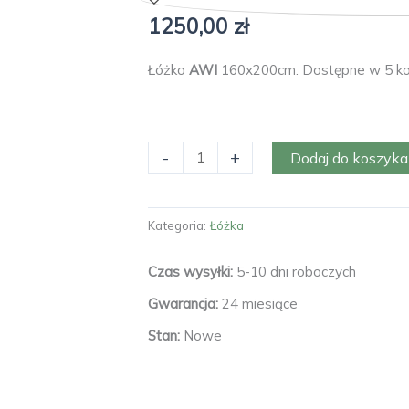
1250,00
zł
Łóżko
AWI
160x200cm. Dostępne w 5 kol
ilość
-
+
Dodaj do koszyka
Łóżko
AWI
160x200
Kategoria:
Łóżka
czarny
Czas wysyłki:
5-10 dni roboczych
Gwarancja:
24 miesiące
Stan:
Nowe