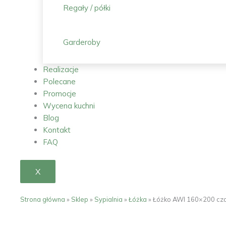
Regały / półki
Garderoby
Realizacje
Polecane
Promocje
Wycena kuchni
Blog
Kontakt
FAQ
X
Strona główna
»
Sklep
»
Sypialnia
»
Łóżka
»
Łóżko AWI 160×200 cz