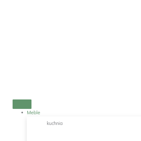
Przejdź
do
treści
Meble
kuchnia