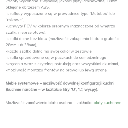
-fronty wykonane z wysokiej jakości płyty laminowanej 16mm
oklejone obrzeżem ABS,
-szuflady wyposażone są w prowadnice typu “Metabox” lub
“rolkowe”,
-uchwyty PCV w kolorze srebrnym (naznaczone od wnętrza
szafki, nieprzelotowo),
-szafki dolne bez blatu (możliwość zakupienia blatu o grubości
28mm lub 38mm),
-każda szafka dolna ma swój cokół w zestawie,
-szafki sprzedawane są w paczkach do samodzielnego
skręcenia wraz z czytelną instrukcją oraz wszystkimi okuciami,
-możliwość montażu frontów na prawą lub lewą stronę.
Meble systemowe – możliwość dowolnej konfiguracji kuchni
(kuchnie narożne – w kształcie litry “U”, “L”, wyspy).
Możliwość zamówienia blatu osobno – zakładka
blaty kuchenne.