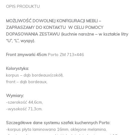
OPIS PRODUKTU
MOŻLIWOŚĆ DOWOLNEJ KONFIGURACJI MEBLI –
ZAPRASZAMY DO KONTAKTU W CELU POMOCY
DOPASOWANIA ZESTAWU (kuchnie narożne – w kształcie litry
“U”, “L”, wyspy).
Front zmywarki 45cm
Porto ZM 713×446
Kolorystyka:
korpus – dąb bordeaux(cokół),
front – dąb bordeaux,
Wymiary:
-szerokość 44,6cm,
-wysokość 71,3cm.
Szczegółowe dane systemu szafek kuchennych Porto:
-korpus płyta laminowana 16mm, oklejone melamina,