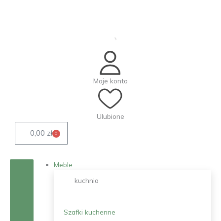
Przejdź
do
treści
Moje konto
Ulubione
0,00
zł
0
Wózek
Meble
kuchnia
Szafki kuchenne