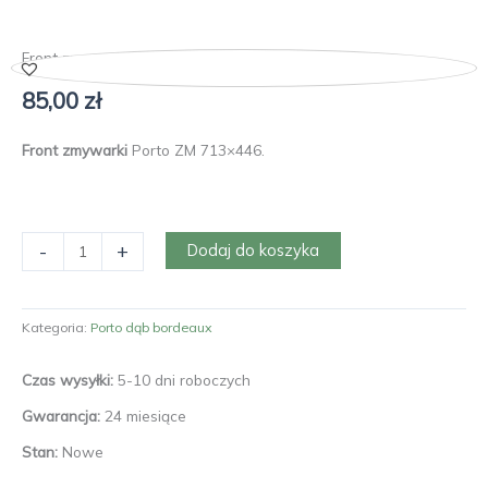
Front zmywarki 45 Porto ZM 713×446
85,00
zł
Front zmywarki
Porto ZM 713×446.
ilość
-
+
Dodaj do koszyka
Front
zmywarki
45
Kategoria:
Porto dąb bordeaux
Porto
ZM
Czas wysyłki:
5-10 dni roboczych
713×446
Gwarancja:
24 miesiące
Stan:
Nowe